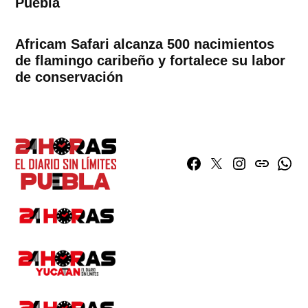
Puebla
Africam Safari alcanza 500 nacimientos
de flamingo caribeño y fortalece su labor
de conservación
Facebook
Twitter
Instagram
issuu
What