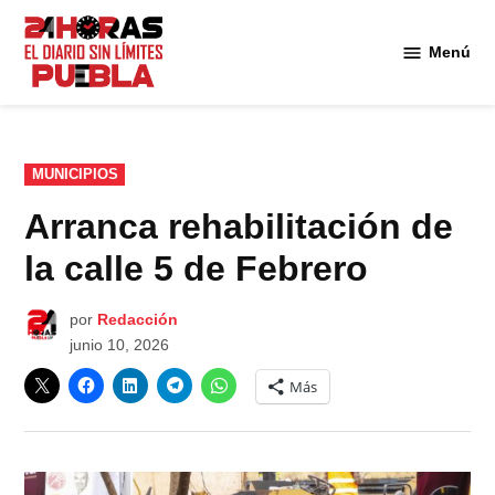
Saltar
al
Menú
Diario
contenido
24
Horas
Puebla
PUBLICADO
MUNICIPIOS
EN
Arranca rehabilitación de
la calle 5 de Febrero
por
Redacción
junio 10, 2026
Más