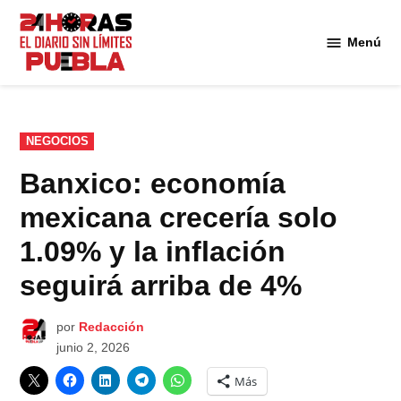
Saltar
al
Menú
Diario
contenido
24
Horas
Puebla
PUBLICADO
NEGOCIOS
EN
Banxico: economía
mexicana crecería solo
1.09% y la inflación
seguirá arriba de 4%
por
Redacción
junio 2, 2026
Más