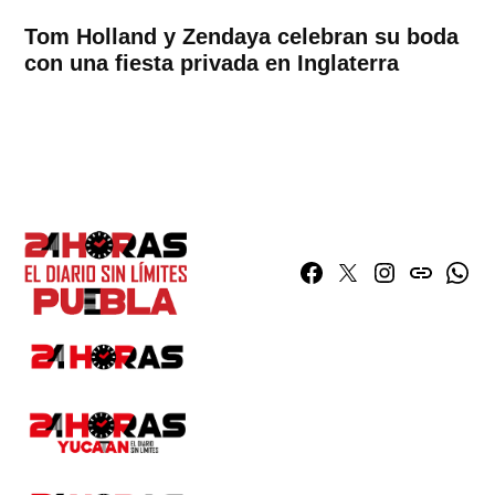
Tom Holland y Zendaya celebran su boda
con una fiesta privada en Inglaterra
Facebook
Twitter
Instagram
issuu
What