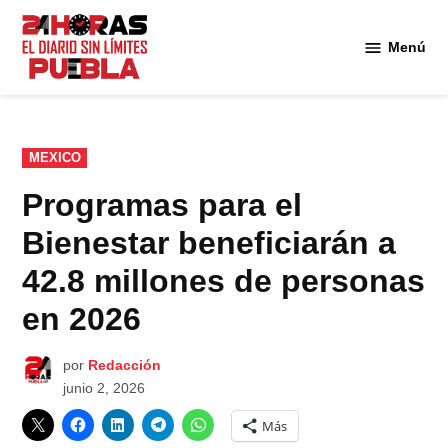
Saltar
al
Menú
Diario
contenido
24
Horas
Puebla
PUBLICADO
MEXICO
EN
Programas para el
Bienestar beneficiarán a
42.8 millones de personas
en 2026
por
Redacción
junio 2, 2026
Más