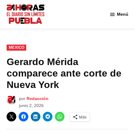
Saltar
al
Menú
Diario
contenido
24
Horas
Puebla
PUBLICADO
MEXICO
EN
Gerardo Mérida
comparece ante corte de
Nueva York
por
Redacción
junio 2, 2026
Más