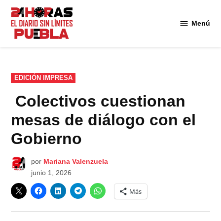
Saltar
al
Menú
Diario
contenido
24
Horas
Puebla
PUBLICADO
EDICIÓN IMPRESA
EN
Colectivos cuestionan
mesas de diálogo con el
Gobierno
por
Mariana Valenzuela
junio 1, 2026
Más