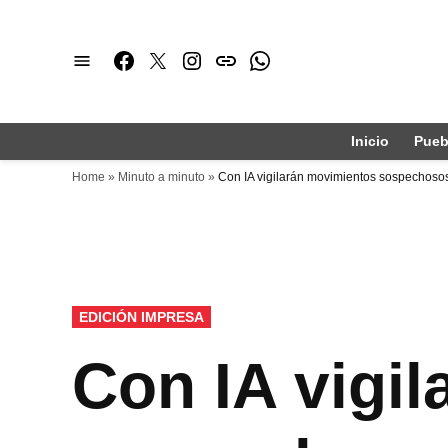
Saltar
al
Facebook
Twitter
Instagram
issuu
Whatsapp
contenido
Inicio
Pueb
Home
»
Minuto a minuto
»
Con IA vigilarán movimientos sospechosos 
PUBLICADO
EDICIÓN IMPRESA
EN
Con IA vigi