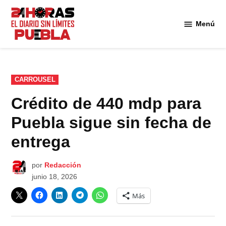
Saltar
al
Menú
Diario
contenido
24
Horas
Puebla
PUBLICADO
CARROUSEL
EN
Crédito de 440 mdp para
Puebla sigue sin fecha de
entrega
por
Redacción
junio 18, 2026
Más