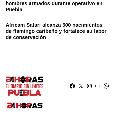
hombres armados durante operativo en
Puebla
Africam Safari alcanza 500 nacimientos
de flamingo caribeño y fortalece su labor
de conservación
Facebook
Twitter
Instagram
issuu
What