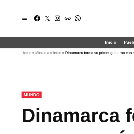
Saltar
al
Facebook
Twitter
Instagram
issuu
Whatsapp
contenido
Inicio
Pueb
Home
»
Minuto a minuto
»
Dinamarca forma su primer gobierno con 
PUBLICADO
MUNDO
EN
Dinamarca f