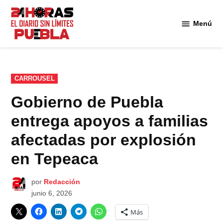
Saltar
al
Menú
Diario
contenido
24
Horas
Puebla
PUBLICADO
CARROUSEL
EN
Gobierno de Puebla
entrega apoyos a familias
afectadas por explosión
en Tepeaca
por
Redacción
junio 6, 2026
Más