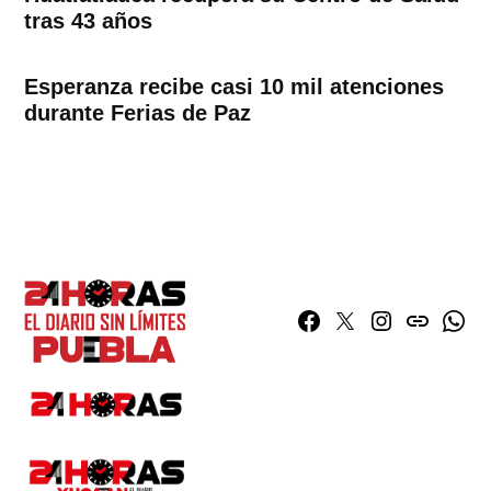
tras 43 años
Esperanza recibe casi 10 mil atenciones
durante Ferias de Paz
Facebook
Twitter
Instagram
issuu
What