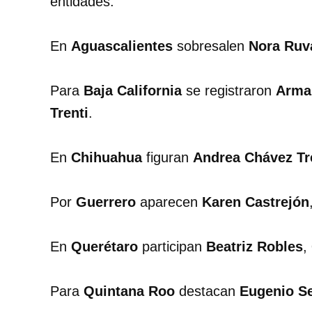
entidades.
En
Aguascalientes
sobresalen
Nora Ruv
Para
Baja California
se registraron
Arma
Trenti
.
En
Chihuahua
figuran
Andrea Chávez Tr
Por
Guerrero
aparecen
Karen Castrejón
En
Querétaro
participan
Beatriz Robles
,
Para
Quintana Roo
destacan
Eugenio S