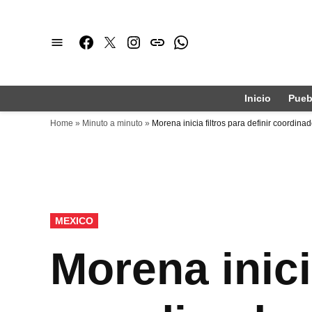
Saltar
al
Facebook
Twitter
Instagram
issuu
Whatsapp
contenido
Inicio
Pueb
Home
»
Minuto a minuto
»
Morena inicia filtros para definir coordin
PUBLICADO
MEXICO
EN
Morena inicia