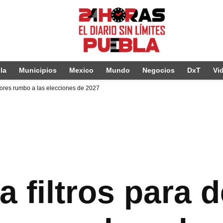
la
Municipios
Mexico
Mundo
Negocios
DxT
Vi
adores rumbo a las elecciones de 2027
 filtros para d