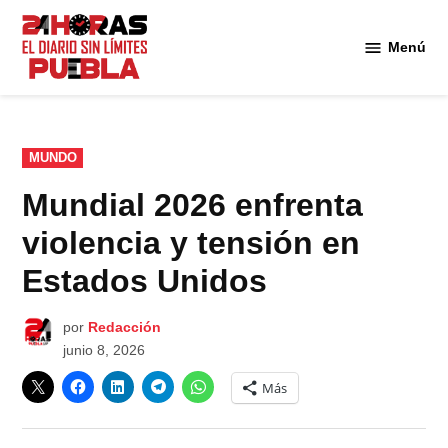
Saltar
al
Menú
Diario
contenido
24
Horas
Puebla
PUBLICADO
MUNDO
EN
Mundial 2026 enfrenta
violencia y tensión en
Estados Unidos
por
Redacción
junio 8, 2026
Más