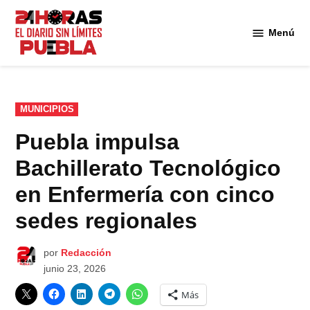
Saltar
al
Menú
Diario
contenido
24
Horas
Puebla
PUBLICADO
MUNICIPIOS
EN
Puebla impulsa
Bachillerato Tecnológico
en Enfermería con cinco
sedes regionales
por
Redacción
junio 23, 2026
Más