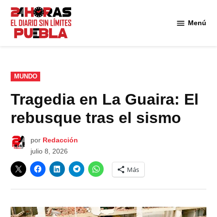
Saltar
al
Menú
Diario
contenido
24
Horas
Puebla
PUBLICADO
MUNDO
EN
Tragedia en La Guaira: El
rebusque tras el sismo
por
Redacción
julio 8, 2026
Más