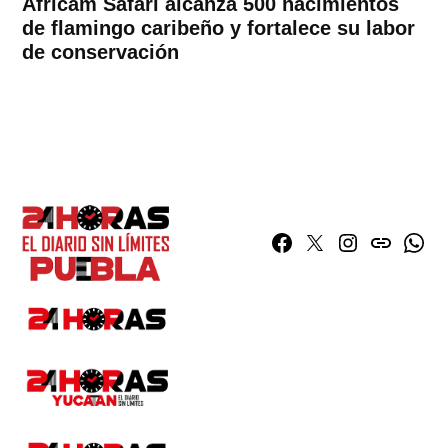
Africam Safari alcanza 500 nacimientos
de flamingo caribeño y fortalece su labor
de conservación
Facebook
Twitter
Instagram
issuu
What