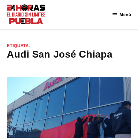
Saltar
al
Menú
Diario
contenido
24
Horas
Puebla
ETIQUETA:
Audi San José Chiapa