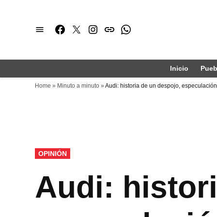
Saltar
al
Facebook
Twitter
Instagram
issuu
Whatsapp
contenido
Inicio
Pueb
Home
»
Minuto a minuto
»
Audi: historia de un despojo, especulación 
PUBLICADO
OPINIÓN
EN
Audi: histor