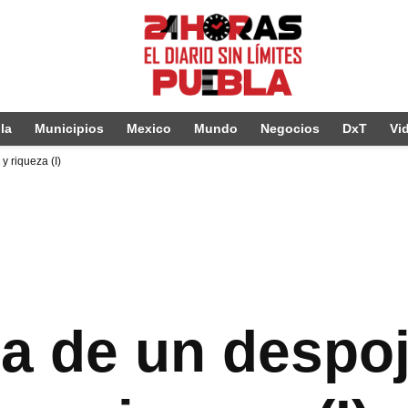
la
Municipios
Mexico
Mundo
Negocios
DxT
Vi
y riqueza (I)
ia de un despoj