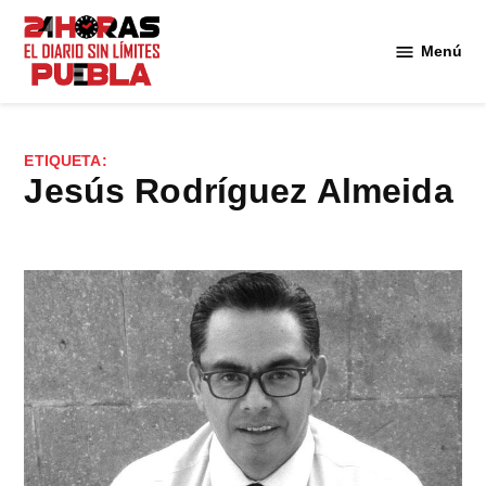
Saltar
al
Menú
Diario
contenido
24
Horas
Puebla
ETIQUETA:
Jesús Rodríguez Almeida