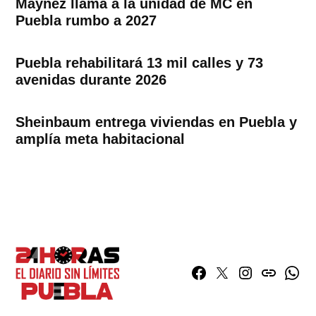
Máynez llama a la unidad de MC en
Puebla rumbo a 2027
Puebla rehabilitará 13 mil calles y 73
avenidas durante 2026
Sheinbaum entrega viviendas en Puebla y
amplía meta habitacional
Facebook
Twitter
Instagram
issuu
What