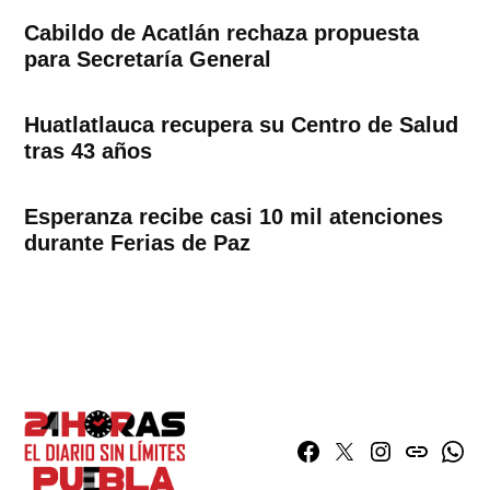
Cabildo de Acatlán rechaza propuesta
para Secretaría General
Huatlatlauca recupera su Centro de Salud
tras 43 años
Esperanza recibe casi 10 mil atenciones
durante Ferias de Paz
Facebook
Twitter
Instagram
issuu
What