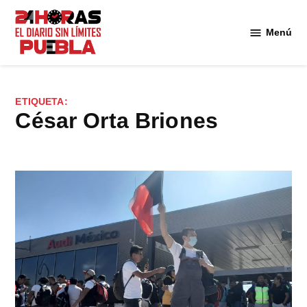
Saltar
al
Menú
Diario
contenido
24
Horas
Puebla
ETIQUETA:
César Orta Briones