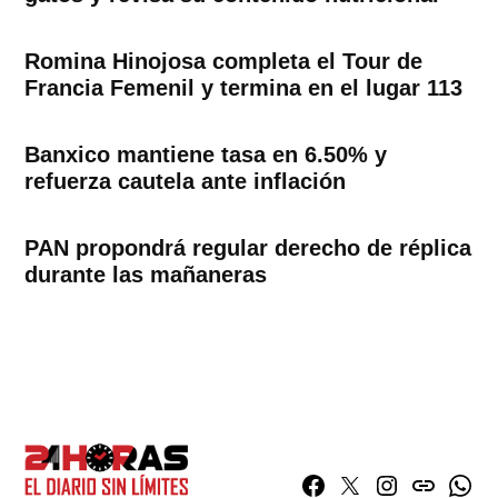
Romina Hinojosa completa el Tour de
Francia Femenil y termina en el lugar 113
Banxico mantiene tasa en 6.50% y
refuerza cautela ante inflación
PAN propondrá regular derecho de réplica
durante las mañaneras
Facebook
Twitter
Instagram
issuu
What