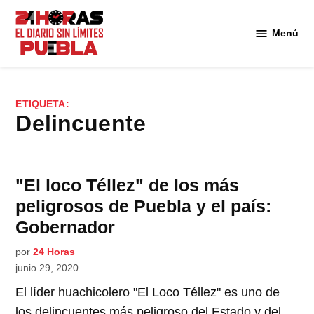
Saltar
al
Menú
Diario
contenido
24
Horas
Puebla
ETIQUETA:
delincuente
"El loco Téllez" de los más
peligrosos de Puebla y el país:
Gobernador
por
24 Horas
junio 29, 2020
El líder huachicolero "El Loco Téllez" es uno de
los delincuentes más peligroso del Estado y del