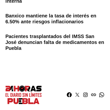
interna
Banxico mantiene la tasa de interés en
6.50% ante riesgos inflacionarios
Pacientes trasplantados del IMSS San
José denuncian falta de medicamentos en
Puebla
Facebook
Twitter
Instagram
issuu
What