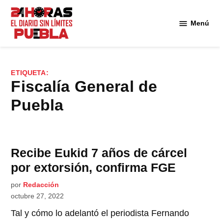
Saltar
al
Menú
Diario
contenido
24
Horas
Puebla
ETIQUETA:
Fiscalía General de
Puebla
Recibe Eukid 7 años de cárcel
por extorsión, confirma FGE
por
Redacción
octubre 27, 2022
Tal y cómo lo adelantó el periodista Fernando