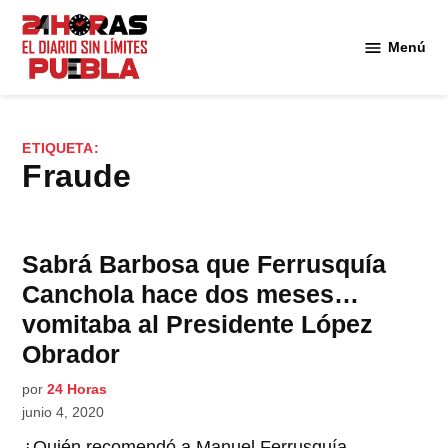
Saltar
al
Menú
Diario
contenido
24
Horas
Puebla
ETIQUETA:
fraude
Sabrá Barbosa que Ferrusquía
Canchola hace dos meses…
vomitaba al Presidente López
Obrador
por
24 Horas
junio 4, 2020
¿Quién recomendó a Manuel Ferrusquía