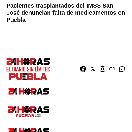
Pacientes trasplantados del IMSS San
José denuncian falta de medicamentos en
Puebla
Facebook
Twitter
Instagram
issuu
What