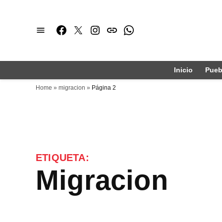
Saltar
al
Facebook
Twitter
Instagram
issuu
Whatsapp
contenido
Inicio
Pueb
Home
»
migracion
»
Página 2
ETIQUETA:
migracion