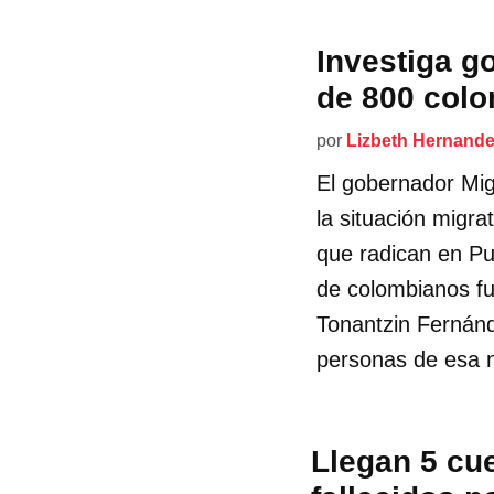
Investiga g
de 800 col
por
Lizbeth Hernand
El gobernador Mig
la situación migr
que radican en Pu
de colombianos fu
Tonantzin Fernán
personas de esa n
Llegan 5 cu