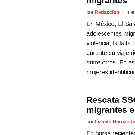
migrantes
por
Redacción
mar
En México, El Sa
adolescentes migr
violencia, la falt
durante su viaje r
entre otros. En e
mujeres identifica
Rescata SSC
migrantes e
por
Lizbeth Hernand
En horas reciente