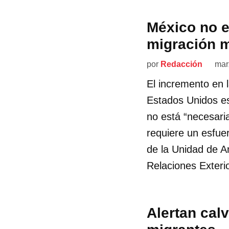
México no e
migración 
por
Redacción
mar
El incremento en 
Estados Unidos es
no está “necesari
requiere un esfue
de la Unidad de A
Relaciones Exteri
Alertan cal