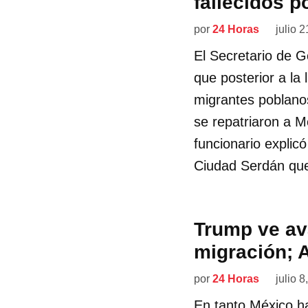
fallecidos p
por
24 Horas
julio 
El Secretario de 
que posterior a la
migrantes poblanos
se repatriaron a M
funcionario explic
Ciudad Serdán que 
Trump ve av
migración; 
por
24 Horas
julio 8
En tanto México ha