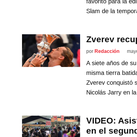
favorito para la e
Slam de la tempor
Zverev recu
por
Redacción
mayo
A siete años de su
misma tierra bati
Zverev conquistó s
Nicolás Jarry en la 
VIDEO: Asis
en el segun