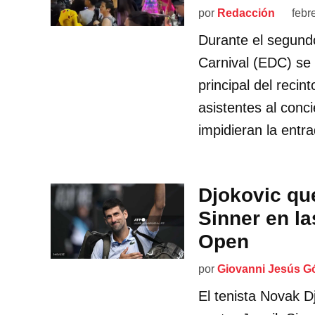
por
Redacción
febr
Durante el segundo
Carnival (EDC) se 
principal del recin
asistentes al conc
impidieran la entra
Djokovic qu
Sinner en la
Open
por
Giovanni Jesús G
El tenista Novak 