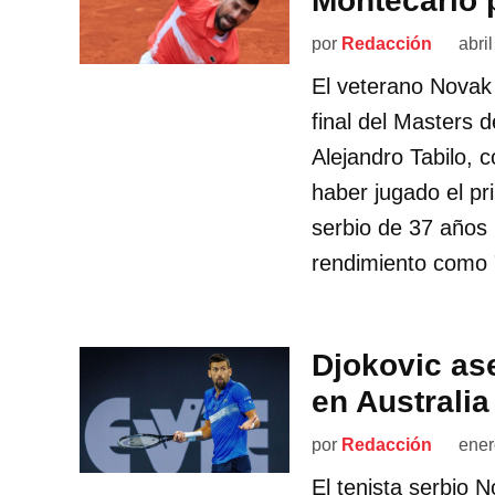
Montecarlo 
por
Redacción
abri
El veterano Novak 
final del Masters d
Alejandro Tabilo, 
haber jugado el pri
serbio de 37 años 
rendimiento como 
Djokovic as
en Australia
por
Redacción
ener
El tenista serbio 