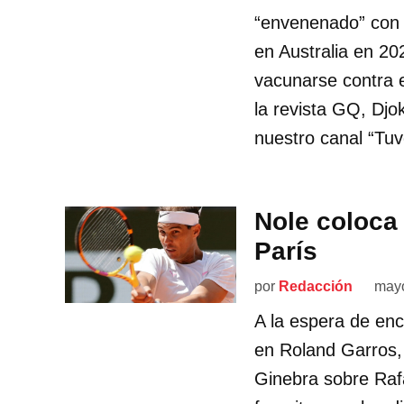
“envenenado” con 
en Australia en 20
vacunarse contra 
la revista GQ, Djo
nuestro canal “Tu
Nole coloca
París
por
Redacción
mayo
A la espera de enc
en Roland Garros,
Ginebra sobre Rafa