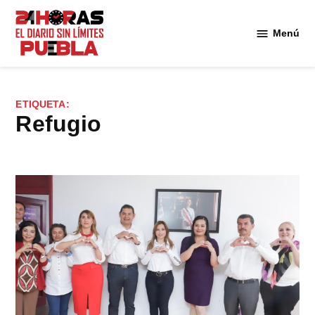
Saltar
al
Menú
Diario
contenido
24
Horas
Puebla
ETIQUETA:
refugio