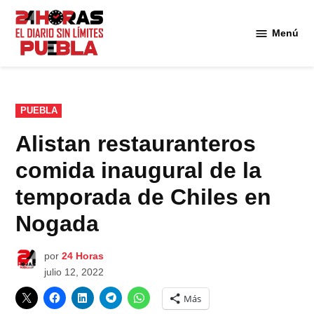
Saltar
al
Menú
Diario
contenido
24
Horas
Puebla
PUBLICADO
PUEBLA
EN
Alistan restauranteros
comida inaugural de la
temporada de Chiles en
Nogada
por
24 Horas
julio 12, 2022
Más