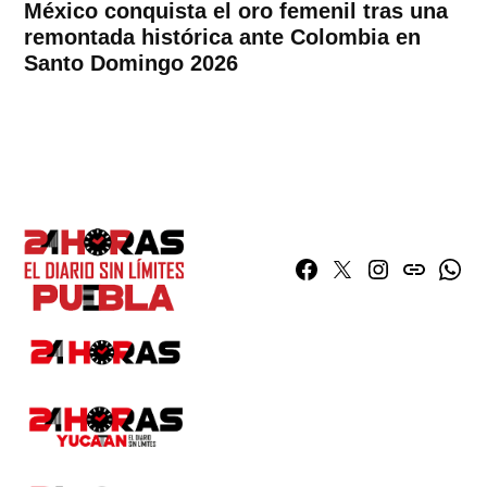
México conquista el oro femenil tras una
remontada histórica ante Colombia en
Santo Domingo 2026
Facebook
Twitter
Instagram
issuu
What