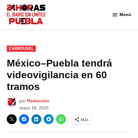
Saltar
al
Menú
Diario
contenido
24
Horas
Puebla
PUBLICADO
CARROUSEL
EN
México–Puebla tendrá
videovigilancia en 60
tramos
por
Redacción
mayo 18, 2025
Más