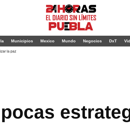
la
Municipios
Mexico
Mundo
Negocios
DxT
Vi
izar la paz
 pocas estrateg