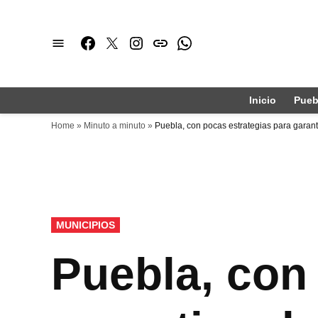
Saltar
al
Facebook
Twitter
Instagram
issuu
Whatsapp
contenido
Inicio
Pueb
Home
»
Minuto a minuto
»
Puebla, con pocas estrategias para garant
PUBLICADO
MUNICIPIOS
EN
Puebla, con