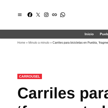
Saltar
al
Facebook
Twitter
Instagram
issuu
Whatsapp
contenido
Inicio
Pueb
Home
»
Minuto a minuto
»
Carriles para bicicletas en Puebla, ‘fragm
PUBLICADO
CARROUSEL
EN
Carriles par