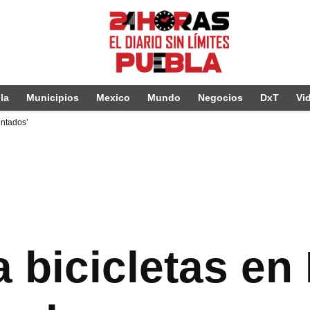
la
Municipios
Mexico
Mundo
Negocios
DxT
Vi
entados’
a bicicletas en