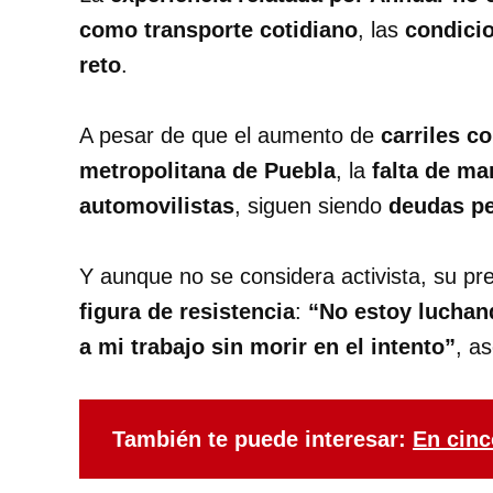
como transporte cotidiano
, las
condici
reto
.
A pesar de que el aumento de
carriles c
metropolitana de Puebla
, la
falta de ma
automovilistas
, siguen siendo
deudas p
Y aunque no se considera activista, su pre
figura de resistencia
:
“No estoy luchand
a mi trabajo sin morir en el intento”
, a
También te puede interesar:
En cinc