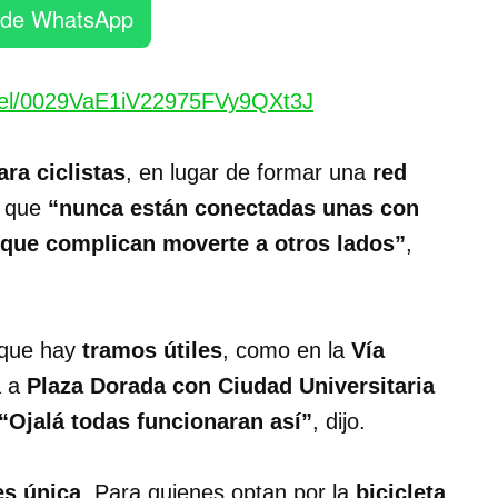
 de WhatsApp
nel/0029VaE1iV22975FVy9QXt3J
ara ciclistas
, en lugar de formar una
red
 que
“nunca están conectadas unas con
 que complican moverte a otros lados”
,
 que hay
tramos útiles
, como en la
Vía
a a
Plaza Dorada con Ciudad Universitaria
“Ojalá todas funcionaran así”
, dijo.
es única
. Para quienes optan por la
bicicleta