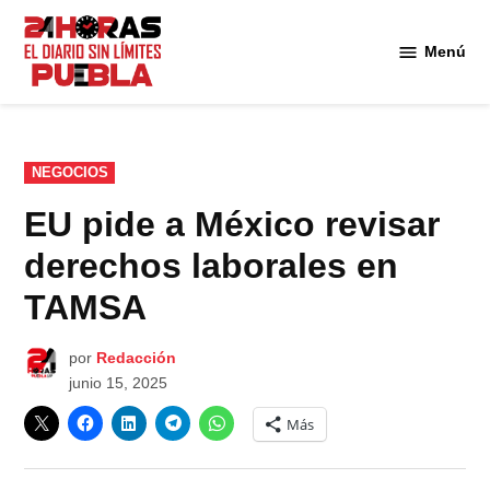
Saltar
al
Menú
Diario
contenido
24
Horas
Puebla
PUBLICADO
NEGOCIOS
EN
EU pide a México revisar
derechos laborales en
TAMSA
por
Redacción
junio 15, 2025
Más