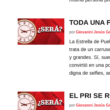
TODA UNA 
por
Giovanni Jesús G
La Estrella de Pu
trata de un carrus
y grandes. Sí, sue
convirtió en una p
digna de selfies, 
EL PRI SE 
por
Giovanni Jesús G