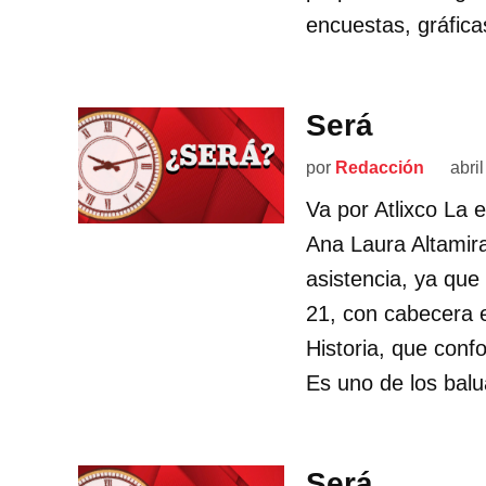
encuestas, gráfica
Será
por
Redacción
abri
Va por Atlixco La 
Ana Laura Altamir
asistencia, ya que 
21, con cabecera e
Historia, que con
Es uno de los balu
Será