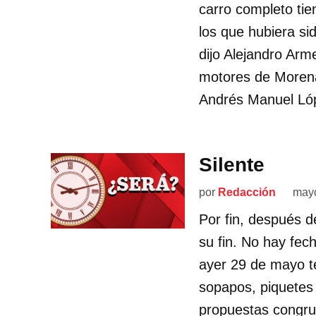
carro completo ti
los que hubiera sid
dijo Alejandro Arm
motores de Morena 
Andrés Manuel Lópe
Silente
por
Redacción
mayo
Por fin, después d
su fin. No hay fec
ayer 29 de mayo t
sopapos, piquetes 
propuestas congr