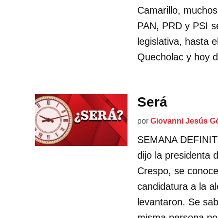
Camarillo, muchos
PAN, PRD y PSI se 
legislativa, hasta 
Quecholac y hoy di
Será
por
Giovanni Jesús G
SEMANA DEFINITIV
dijo la president
Crespo, se conoce
candidatura a la a
levantaron. Se sab
misma persona por