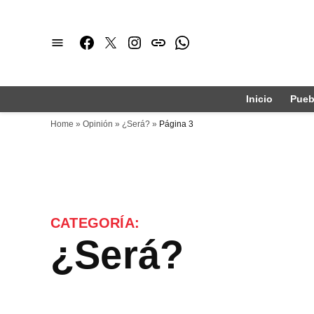
Saltar
al
Facebook
Twitter
Instagram
issuu
Whatsapp
contenido
Inicio
Pueb
Home
»
Opinión
»
¿Será?
»
Página 3
CATEGORÍA:
¿Será?