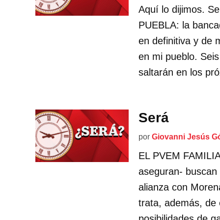
Aquí lo dijimos. 
PUEBLA: la bancad
en definitiva y de
en mi pueblo. Seis
saltarán en los pr
Será
por
Giovanni Jesús G
EL PVEM FAMILIAR 
aseguran- buscan 
alianza con Morena
trata, además, de
posibilidades de g