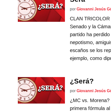
por
Giovanni Jesús G
CLAN TRICOLOR Sal
Senado y la Cámar
partido ha perdido
nepotismo, amigui
escaños se los rep
ejemplo, como dip
¿Será?
por
Giovanni Jesús G
¿MC vs. Morena? L
primera fórmula a