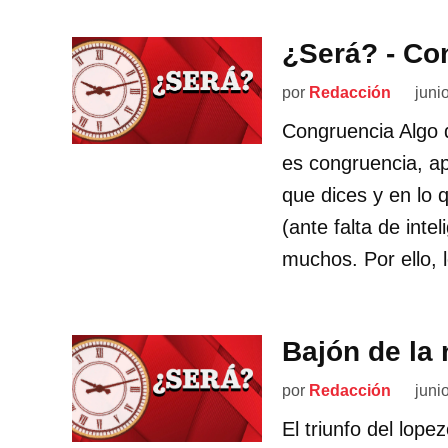
¿Será? - Co
por
Redacción
juni
Congruencia Algo q
es congruencia, ap
que dices y en lo 
(ante falta de inte
muchos. Por ello, 
Bajón de la
por
Redacción
juni
El triunfo del lop