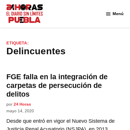
Saltar
al
Menú
Diario
contenido
24
Horas
Puebla
ETIQUETA:
Delincuentes
FGE falla en la integración de
carpetas de persecución de
delitos
por
24 Horas
mayo 14, 2020
Desde que entró en vigor el Nuevo Sistema de
Justicia Penal Acusatorio (NSJPA), en 2013,