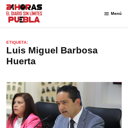
Saltar
al
Menú
Diario
contenido
24
Horas
Puebla
ETIQUETA:
Luis Miguel Barbosa
Huerta