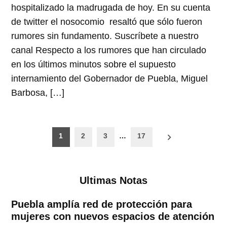
hospitalizado la madrugada de hoy. En su cuenta
de twitter el nosocomio resaltó que sólo fueron
rumores sin fundamento. Suscríbete a nuestro
canal Respecto a los rumores que han circulado
en los últimos minutos sobre el supuesto
internamiento del Gobernador de Puebla, Miguel
Barbosa, […]
Paginación
1
2
3
…
17
de
entradas
Ultimas Notas
Puebla amplía red de protección para
mujeres con nuevos espacios de atención