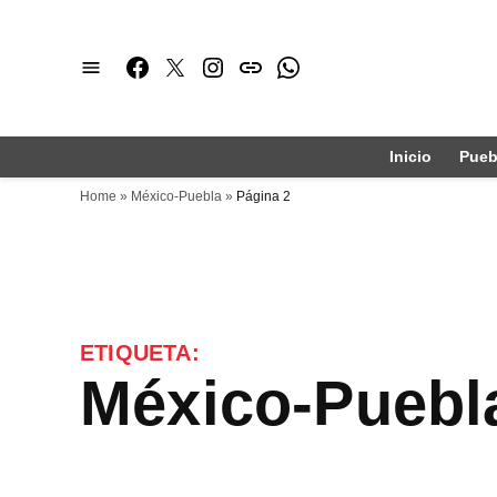
Saltar
al
Facebook
Twitter
Instagram
issuu
Whatsapp
contenido
Inicio
Pueb
Home
»
México-Puebla
»
Página 2
ETIQUETA:
México-Puebl