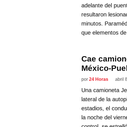
adelante del puen
resultaron lesion
minutos. Paramédi
que elementos de 
Cae camione
México-Pue
por
24 Horas
abril 
Una camioneta Jee
lateral de la auto
estadios, el condu
la noche del viern
control, se estrel