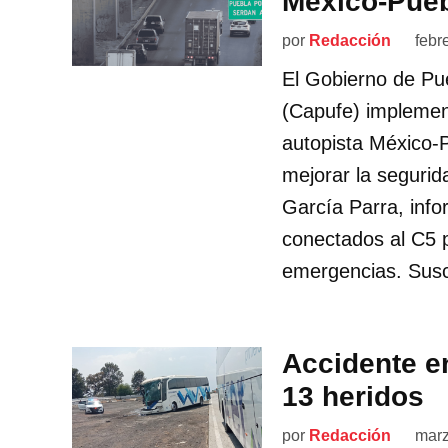
México-Pueb
por
Redacción
febr
El Gobierno de Pu
(Capufe) implemen
autopista México-Pu
mejorar la segurid
García Parra, info
conectados al C5 
emergencias. Susc
Accidente en
13 heridos
por
Redacción
marz