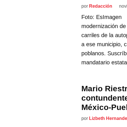
por
Redacción
nov
Foto: EsImagen El
modernización de 
carriles de la au
a ese municipio, c
poblanos. Suscríbe
mandatario estata
Mario Riest
contundente
México-Pue
por
Lizbeth Hernand