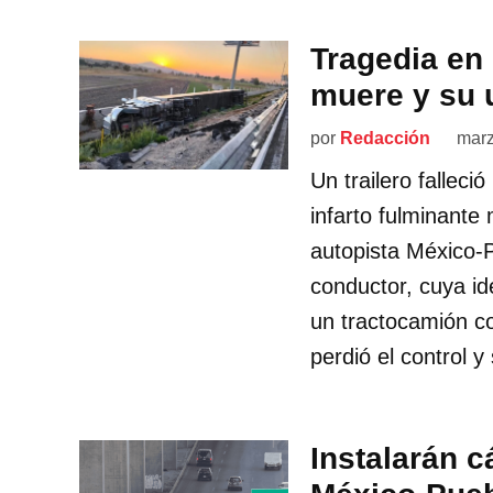
Tragedia en 
muere y su 
por
Redacción
marz
Un trailero falleci
infarto fulminante 
autopista México-
conductor, cuya i
un tractocamión c
perdió el control 
Instalarán c