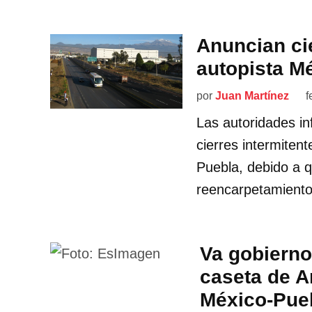
Anuncian cie
autopista M
por
Juan Martínez
f
Las autoridades i
cierres intermiten
Puebla, debido a q
reencarpetamiento
Va gobierno
caseta de A
México-Pue