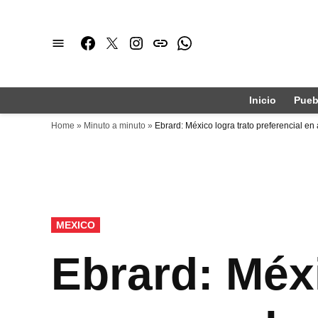
Saltar
al
Facebook
Twitter
Instagram
issuu
Whatsapp
contenido
Inicio
Pueb
Home
»
Minuto a minuto
»
Ebrard: México logra trato preferencial e
PUBLICADO
MEXICO
EN
Ebrard: Méxi