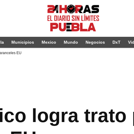
la
Municipios
Mexico
Mundo
Negocios
DxT
Vi
n aranceles EU
co logra trato 