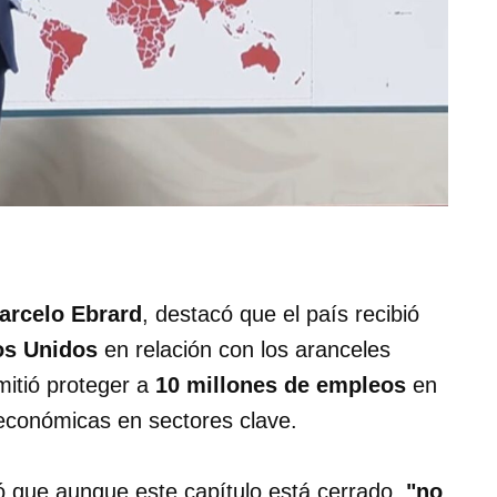
arcelo Ebrard
, destacó que el país recibió
os Unidos
en relación con los aranceles
mitió proteger a
10 millones de empleos
en
económicas en sectores clave.
ió que aunque este capítulo está cerrado,
"no