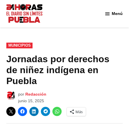
Saltar
al
Menú
Diario
contenido
24
Horas
Puebla
PUBLICADO
MUNICIPIOS
EN
Jornadas por derechos
de niñez indígena en
Puebla
por
Redacción
junio 15, 2025
Más