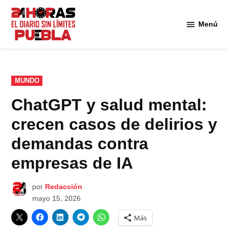
Saltar
al
Menú
Diario
contenido
24
Horas
Puebla
PUBLICADO
MUNDO
EN
ChatGPT y salud mental:
crecen casos de delirios y
demandas contra
empresas de IA
por
Redacción
mayo 15, 2026
Más