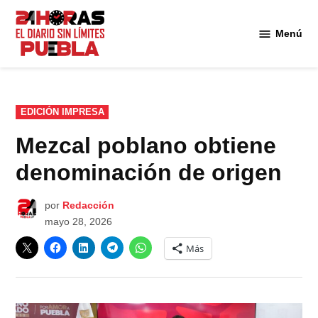
Saltar
al
Menú
Diario
contenido
24
Horas
Puebla
PUBLICADO
EDICIÓN IMPRESA
EN
Mezcal poblano obtiene
denominación de origen
por
Redacción
mayo 28, 2026
Más