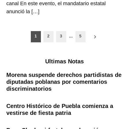
canal En este evento, el mandatario estatal
anunció la […]
Paginación
1
2
3
…
5
de
entradas
Ultimas Notas
Morena suspende derechos partidistas de
diputadas poblanas por comentarios
discriminatorios
Centro Histórico de Puebla comienza a
vestirse de fiesta patria