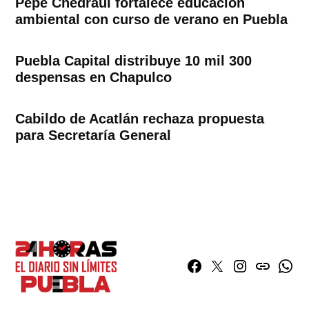
Pepe Chedraui fortalece educación
ambiental con curso de verano en Puebla
Puebla Capital distribuye 10 mil 300
despensas en Chapulco
Cabildo de Acatlán rechaza propuesta
para Secretaría General
Facebook
Twitter
Instagram
issuu
What