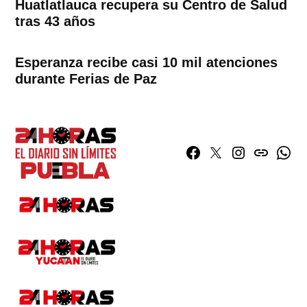
Huatlatlauca recupera su Centro de Salud
tras 43 años
Esperanza recibe casi 10 mil atenciones
durante Ferias de Paz
Facebook
Twitter
Instagram
issuu
What