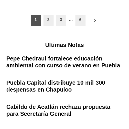
Paginación
1
2
3
…
6
de
entradas
Ultimas Notas
Pepe Chedraui fortalece educación
ambiental con curso de verano en Puebla
Puebla Capital distribuye 10 mil 300
despensas en Chapulco
Cabildo de Acatlán rechaza propuesta
para Secretaría General