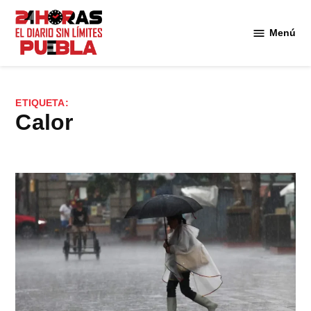
Saltar
al
Menú
Diario
contenido
24
Horas
Puebla
ETIQUETA:
calor